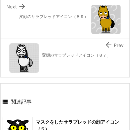

Next
変顔のサラブレッドアイコン（８９）

Prev
変顔のサラブレッドアイコン（８７）

関連記事
マスクをしたサラブレッドの顔アイコン
（５）