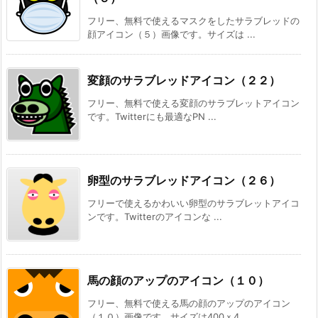
フリー、無料で使えるマスクをしたサラブレッドの
顔アイコン（５）画像です。サイズは ...
変顔のサラブレッドアイコン（２２）
フリー、無料で使える変顔のサラブレットアイコン
です。Twitterにも最適なPN ...
卵型のサラブレッドアイコン（２６）
フリーで使えるかわいい卵型のサラブレットアイコ
ンです。Twitterのアイコンな ...
馬の顔のアップのアイコン（１０）
フリー、無料で使える馬の顔のアップのアイコン
（１０）画像です。サイズは400ｘ4 ...