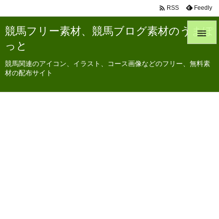

Feedly
RSS
競馬フリー素材、競馬ブログ素材のうまぽ

っと
競馬関連のアイコン、イラスト、コース画像などのフリー、無料素
材の配布サイト