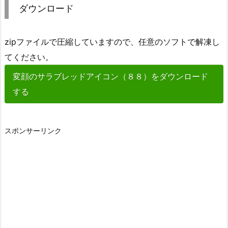
ダウンロード
zipファイルで圧縮していますので、任意のソフトで解凍し
てください。
変顔のサラブレッドアイコン（８８）をダウンロード
する
スポンサーリンク