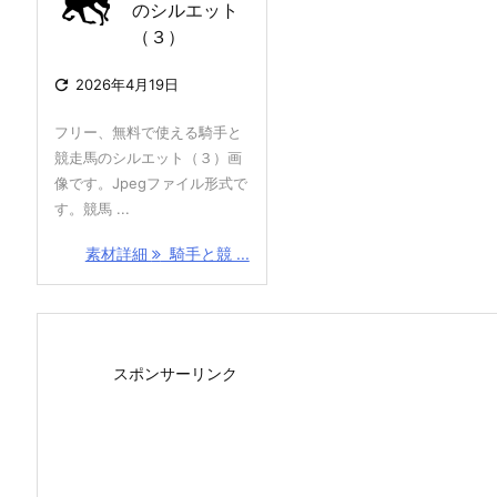
のシルエット
（３）

2026年4月19日
フリー、無料で使える騎手と
競走馬のシルエット（３）画
像です。Jpegファイル形式で
す。競馬 ...
素材詳細
騎手と競 ...
スポンサーリンク