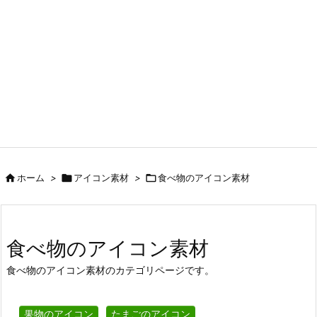

ホーム
>

アイコン素材
>

食べ物のアイコン素材
食べ物のアイコン素材
食べ物のアイコン素材のカテゴリページです。
果物のアイコン
たまごのアイコン