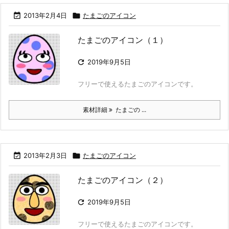

2013年2月4日

たまごのアイコン
たまごのアイコン（１）

2019年9月5日
フリーで使えるたまごのアイコンです。
素材詳細
たまごの ...

2013年2月3日

たまごのアイコン
たまごのアイコン（２）

2019年9月5日
フリーで使えるたまごのアイコンです。