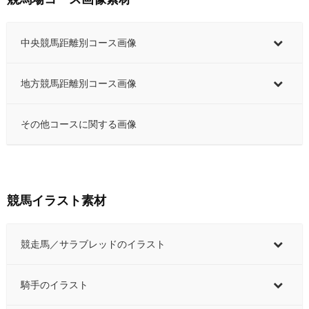
中央競馬距離別コース画像
地方競馬距離別コース画像
その他コースに関する画像
競馬イラスト素材
競走馬／サラブレッドのイラスト
騎手のイラスト