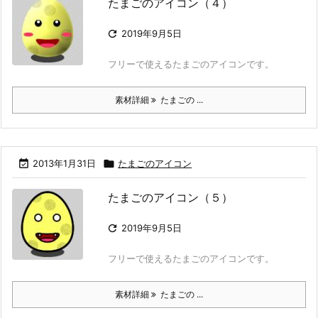
たまごのアイコン（４）

2019年9月5日
フリーで使えるたまごのアイコンです。
素材詳細
たまごの ...

2013年1月31日

たまごのアイコン
たまごのアイコン（５）

2019年9月5日
フリーで使えるたまごのアイコンです。
素材詳細
たまごの ...