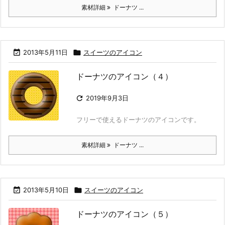
素材詳細
ドーナツ ...

2013年5月11日

スイーツのアイコン
ドーナツのアイコン（４）

2019年9月3日
フリーで使えるドーナツのアイコンです。
素材詳細
ドーナツ ...

2013年5月10日

スイーツのアイコン
ドーナツのアイコン（５）