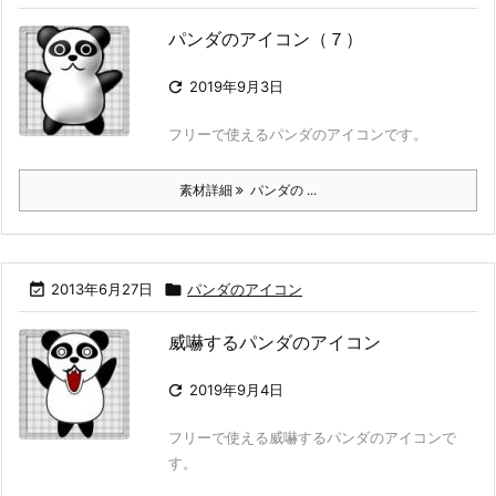
パンダのアイコン（７）

2019年9月3日
フリーで使えるパンダのアイコンです。
素材詳細
パンダの ...

2013年6月27日

パンダのアイコン
威嚇するパンダのアイコン

2019年9月4日
フリーで使える威嚇するパンダのアイコンで
す。