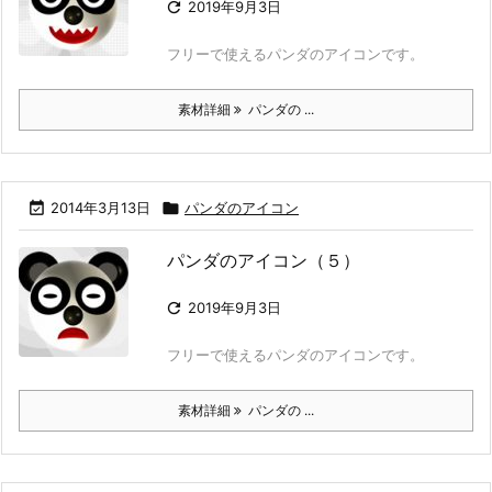

2019年9月3日
フリーで使えるパンダのアイコンです。
素材詳細
パンダの ...

2014年3月13日

パンダのアイコン
パンダのアイコン（５）

2019年9月3日
フリーで使えるパンダのアイコンです。
素材詳細
パンダの ...