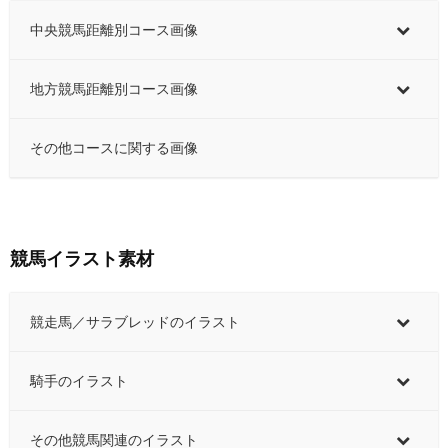
中央競馬距離別コース画像
地方競馬距離別コース画像
その他コースに関する画像
競馬イラスト素材
競走馬／サラブレッドのイラスト
騎手のイラスト
その他競馬関連のイラスト