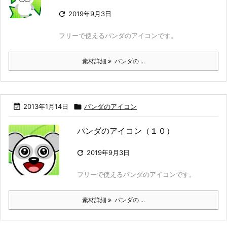

2019年9月3日
フリーで使えるパンダのアイコンです。
素材詳細
パンダの ...

2013年1月14日

パンダのアイコン
パンダのアイコン（１０）

2019年9月3日
フリーで使えるパンダのアイコンです。
素材詳細
パンダの ...