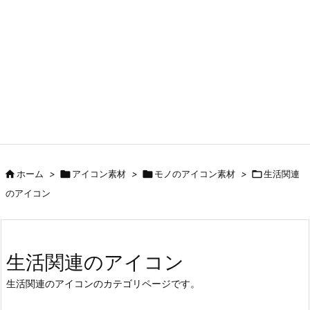

ホーム
>

アイコン素材
>

モノのアイコン素材
>

生活関連
のアイコン
生活関連のアイコン
生活関連のアイコンのカテゴリページです。