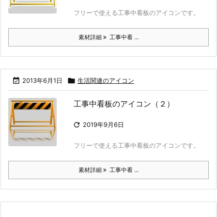
フリーで使える工事中看板のアイコンです。
素材詳細
工事中看 ...

2013年6月1日

生活関連のアイコン
工事中看板のアイコン（２）

2019年9月6日
フリーで使える工事中看板のアイコンです。
素材詳細
工事中看 ...