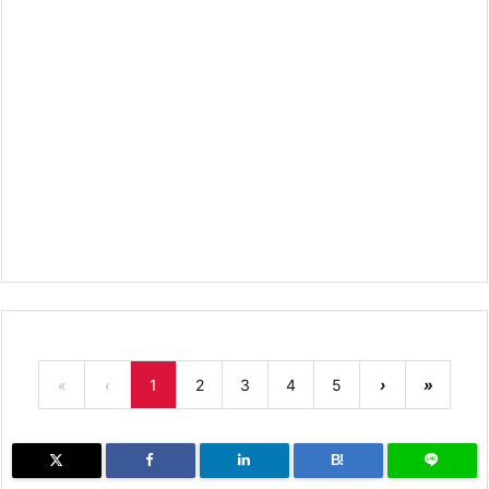
«
‹
1
2
3
4
5
›
»
B!