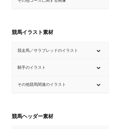
その他コースに関する画像
競馬イラスト素材
競走馬／サラブレッドのイラスト
騎手のイラスト
その他競馬関連のイラスト
競馬ヘッダー素材