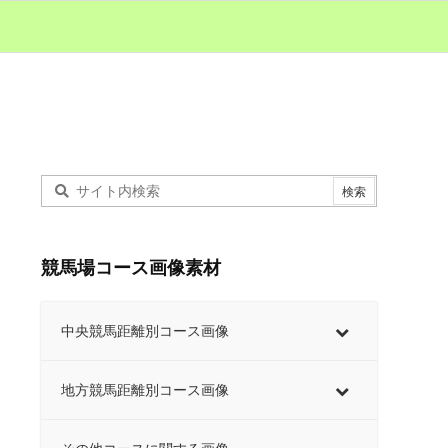
競馬場コース画像素材
中央競馬距離別コース画像
地方競馬距離別コース画像