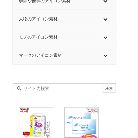
季節や催事のアイコン素材
人物のアイコン素材
モノのアイコン素材
マークのアイコン素材