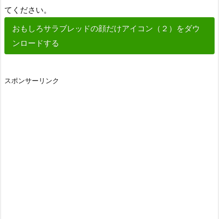
てください。
おもしろサラブレッドの顔だけアイコン（２）をダウ
ンロードする
スポンサーリンク