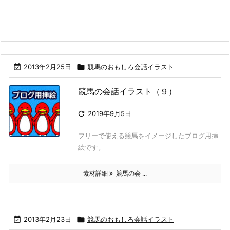

2013年2月25日

競馬のおもしろ会話イラスト
競馬の会話イラスト（９）

2019年9月5日
フリーで使える競馬をイメージしたブログ用挿
絵です。
素材詳細
競馬の会 ...

2013年2月23日

競馬のおもしろ会話イラスト