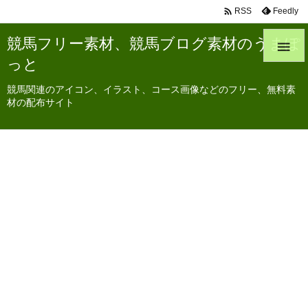

Feedly
RSS
競馬フリー素材、競馬ブログ素材のうまぽ

っと
競馬関連のアイコン、イラスト、コース画像などのフリー、無料素
材の配布サイト