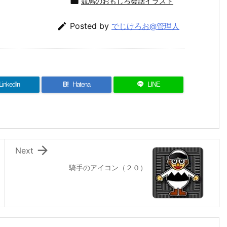

競馬のおもしろ会話イラスト

Posted by
でじけろお@管理人
LinkedIn
B!
Hatena
LINE

Next
騎手のアイコン（２０）