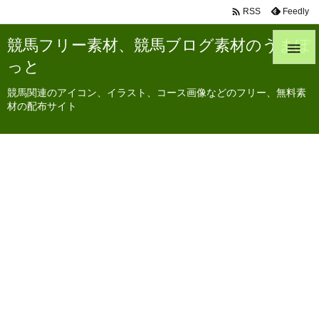

Feedly
RSS
競馬フリー素材、競馬ブログ素材のうまぽ

っと
競馬関連のアイコン、イラスト、コース画像などのフリー、無料素
材の配布サイト