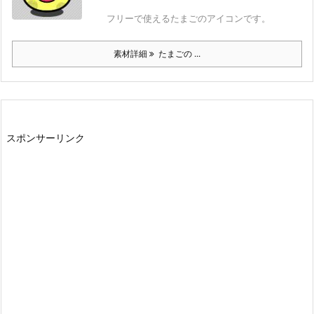
フリーで使えるたまごのアイコンです。
素材詳細
たまごの ...
スポンサーリンク