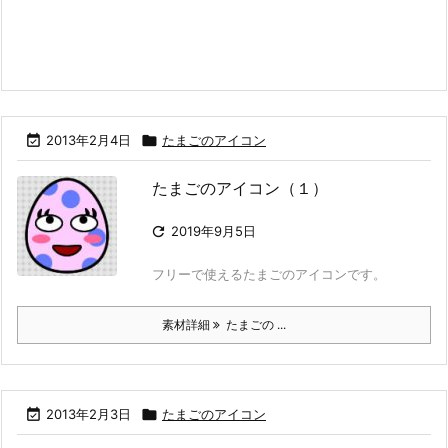

2013年2月4日

たまごのアイコン
たまごのアイコン（１）

2019年9月5日
フリーで使えるたまごのアイコンです。
素材詳細
たまごの ...

2013年2月3日

たまごのアイコン