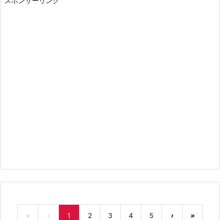
スポンサーリンク
«
‹
1
2
3
4
5
›
»