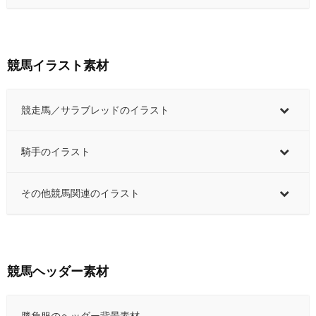
競馬イラスト素材
競走馬／サラブレッドのイラスト
騎手のイラスト
その他競馬関連のイラスト
競馬ヘッダー素材
勝負服のヘッダー背景素材