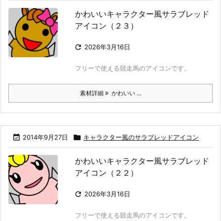
かわいいキャラクター風サラブレッド
アイコン（２３）

2026年3月16日
フリーで使える競走馬のアイコンです。
素材詳細
かわいい ...

2014年9月27日

キャラクター風のサラブレッドアイコン
かわいいキャラクター風サラブレッド
アイコン（２２）

2026年3月16日
フリーで使える競走馬のアイコンです。