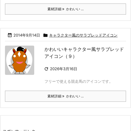
素材詳細
かわいい ...

2014年9月14日

キャラクター風のサラブレッドアイコン
かわいいキャラクター風サラブレッド
アイコン（９）

2026年3月16日
フリーで使える競走馬のアイコンです。
素材詳細
かわいい ...