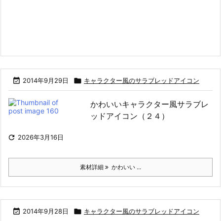

2014年9月29日

キャラクター風のサラブレッドアイコン
かわいいキャラクター風サラブレ
ッドアイコン（２４）

2026年3月16日
素材詳細
かわいい ...

2014年9月28日

キャラクター風のサラブレッドアイコン