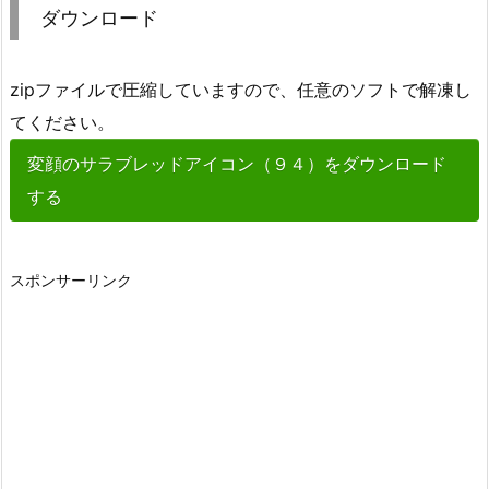
ダウンロード
zipファイルで圧縮していますので、任意のソフトで解凍し
てください。
変顔のサラブレッドアイコン（９４）をダウンロード
する
スポンサーリンク