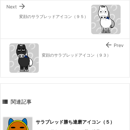

Next
変顔のサラブレッドアイコン（９５）

Prev
変顔のサラブレッドアイコン（９３）

関連記事
サラブレッド勝ち達磨アイコン（５）