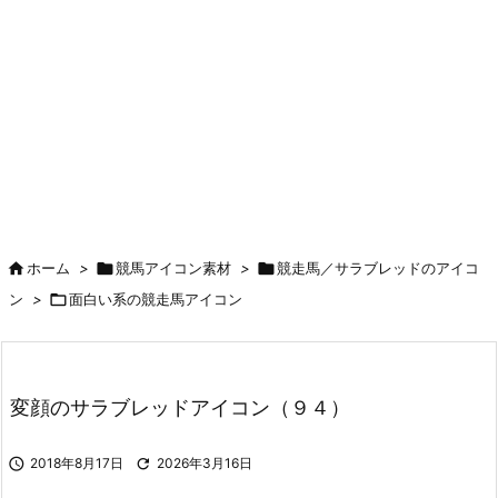

ホーム
>

競馬アイコン素材
>

競走馬／サラブレッドのアイコ
ン
>

面白い系の競走馬アイコン
変顔のサラブレッドアイコン（９４）

2018年8月17日

2026年3月16日