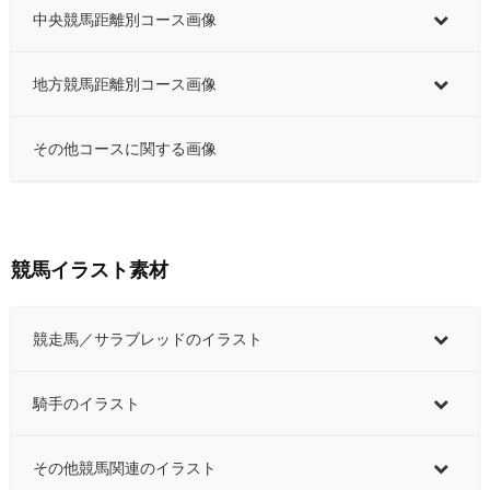
中央競馬距離別コース画像
地方競馬距離別コース画像
その他コースに関する画像
競馬イラスト素材
競走馬／サラブレッドのイラスト
騎手のイラスト
その他競馬関連のイラスト