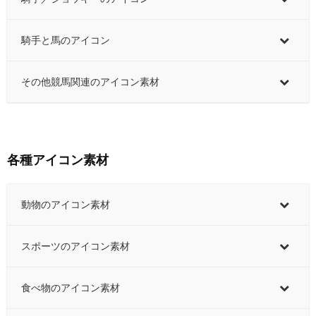
騎手と馬のアイコン
その他競馬関連のアイコン素材
各種アイコン素材
動物のアイコン素材
スポーツのアイコン素材
食べ物のアイコン素材