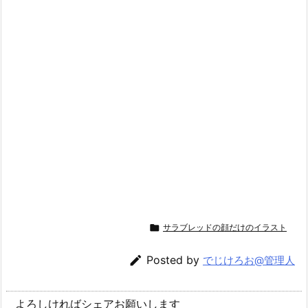

サラブレッドの顔だけのイラスト

Posted by
でじけろお@管理人
よろしければシェアお願いします