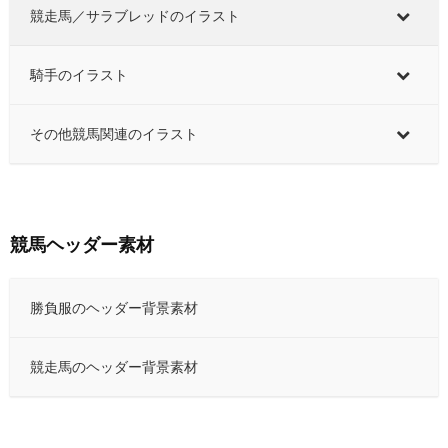
競走馬／サラブレッドのイラスト
騎手のイラスト
その他競馬関連のイラスト
競馬ヘッダー素材
勝負服のヘッダー背景素材
競走馬のヘッダー背景素材