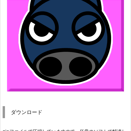
ダウンロード