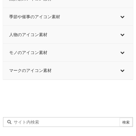
季節や催事のアイコン素材
人物のアイコン素材
モノのアイコン素材
マークのアイコン素材