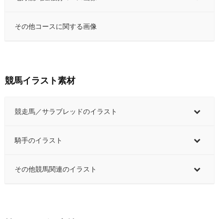
その他コースに関する画像
競馬イラスト素材
競走馬／サラブレッドのイラスト
騎手のイラスト
その他競馬関連のイラスト