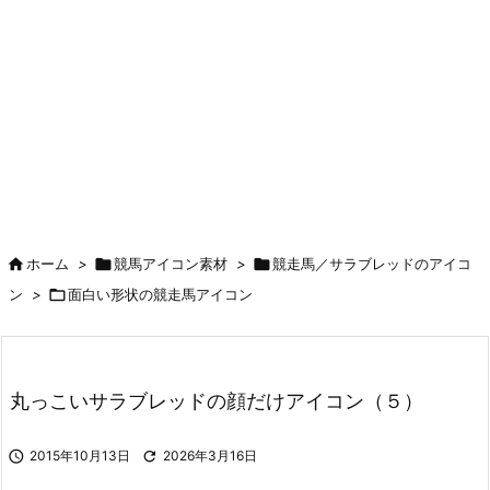

ホーム
>

競馬アイコン素材
>

競走馬／サラブレッドのアイコ
ン
>

面白い形状の競走馬アイコン
丸っこいサラブレッドの顔だけアイコン（５）

2015年10月13日

2026年3月16日