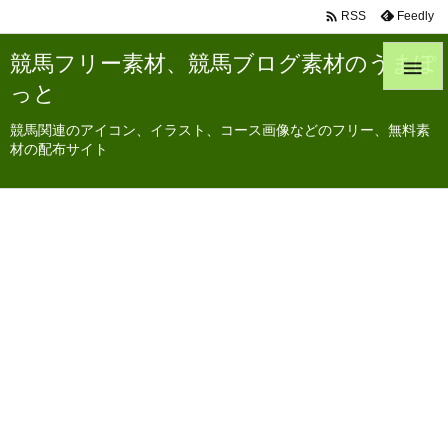

Feedly
RSS
競馬フリー素材、競馬ブログ素材のうまぽ

っと
競馬関連のアイコン、イラスト、コース画像などのフリー、無料素
材の配布サイト