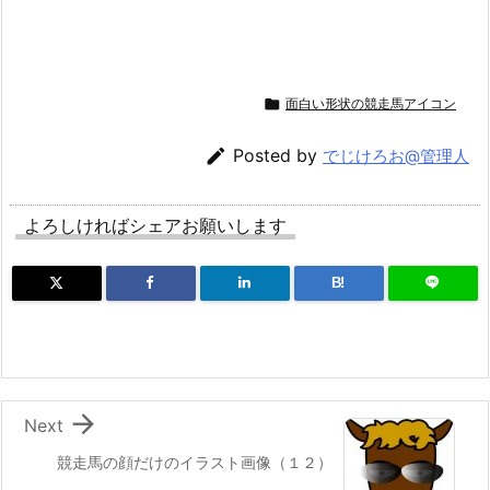

面白い形状の競走馬アイコン

Posted by
でじけろお@管理人
よろしければシェアお願いします
B!

Next
競走馬の顔だけのイラスト画像（１２）