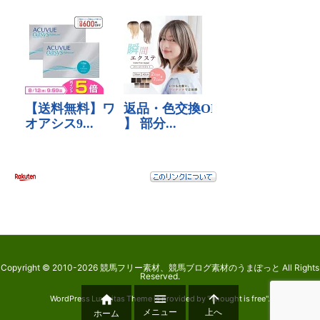
Copyright ©
2010
-2026
競馬フリー素材、競馬ブログ素材のうまぽっと
All Rights
Reserved.



WordPress Luxeritas Theme is provided by "
Thought is free
".
メニュー
上へ
ホーム