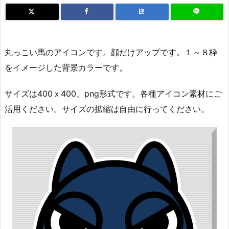
B!
丸っこい馬のアイコンです。顔だけアップです。１～８枠
をイメージした背景カラーです。
サイズは400ｘ400、png形式です。各種アイコン素材にご
活用ください。サイズの拡縮は自由に行ってください。