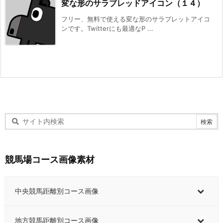
変な形のサラブレッドアイコン（１４）
フリー、無料で使える変な形のサラブレットアイコ
ンです。Twitterにも最適なP ...
競馬場コース画像素材
中央競馬距離別コース画像
地方競馬距離別コース画像