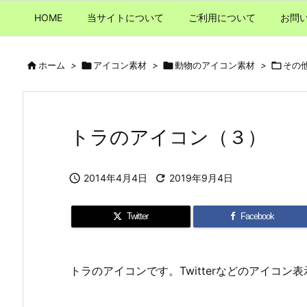
HOME
当サイトについて
ご利用について
お問

ホーム
>

アイコン素材
>

動物のアイコン素材
>

その
トラのアイコン（３）

2014年4月4日

2019年9月4日
Twitter
Facebook
トラのアイコンです。Twitterなどのアイコン