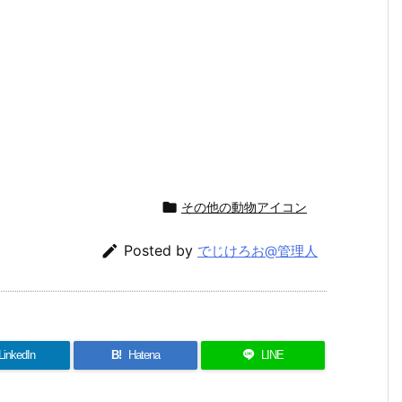

その他の動物アイコン

Posted by
でじけろお@管理人
LinkedIn
B!
Hatena
LINE