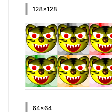
128×128
64×64