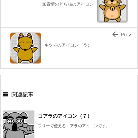
無表情のどら猫のアイコン

Prev
キツネのアイコン（５）

関連記事
コアラのアイコン（７）
フリーで使えるコアラのアイコンです。