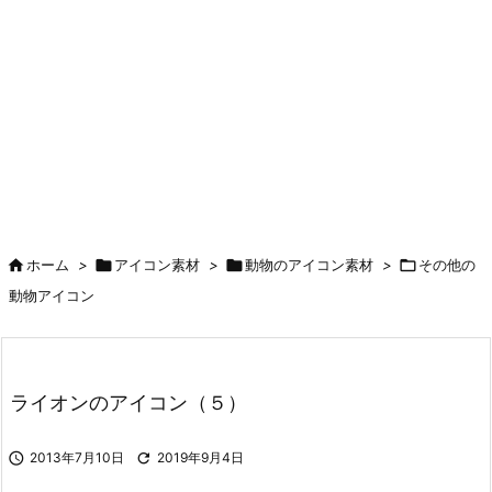

ホーム
>

アイコン素材
>

動物のアイコン素材
>

その他の
動物アイコン
ライオンのアイコン（５）

2013年7月10日

2019年9月4日