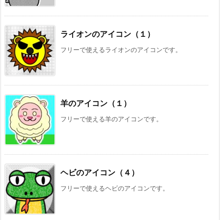
ライオンのアイコン（１）
フリーで使えるライオンのアイコンです。
羊のアイコン（１）
フリーで使える羊のアイコンです。
ヘビのアイコン（４）
フリーで使えるヘビのアイコンです。