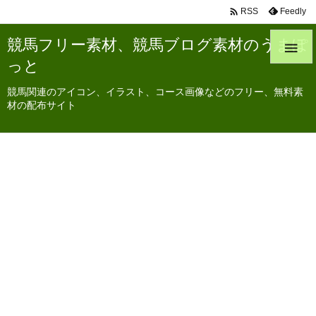

Feedly
RSS
競馬フリー素材、競馬ブログ素材のうまぽ

っと
競馬関連のアイコン、イラスト、コース画像などのフリー、無料素
材の配布サイト