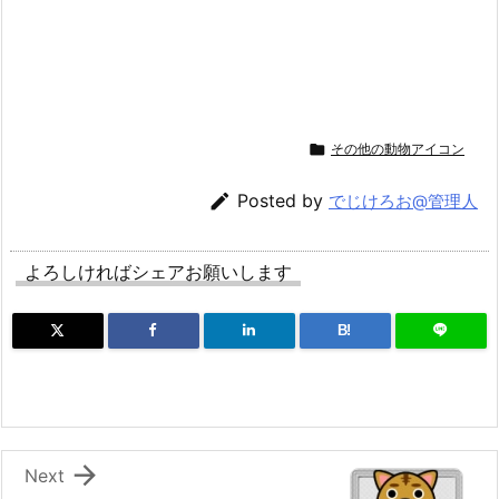

その他の動物アイコン

Posted by
でじけろお@管理人
よろしければシェアお願いします
B!

Next