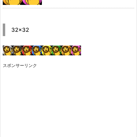
32×32
スポンサーリンク