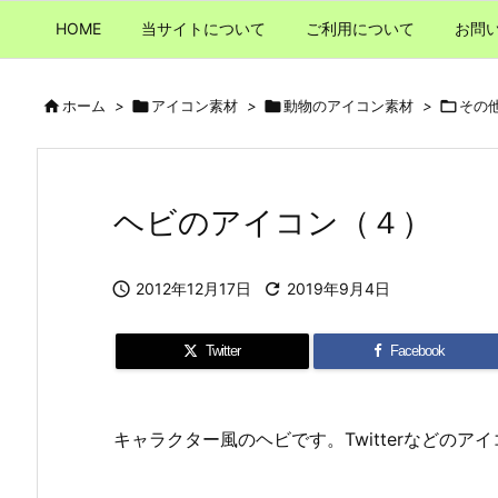
HOME
当サイトについて
ご利用について
お問

ホーム
>

アイコン素材
>

動物のアイコン素材
>

その
ヘビのアイコン（４）

2012年12月17日

2019年9月4日
Twitter
Facebook
キャラクター風のヘビです。Twitterなどの