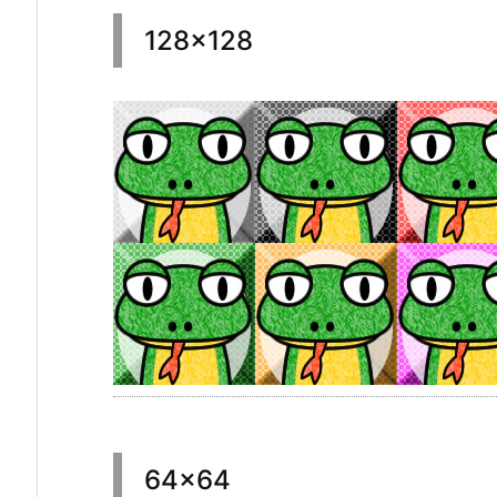
128×128
64×64