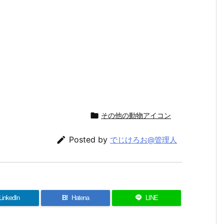

その他の動物アイコン

Posted by
でじけろお@管理人
LinkedIn
B!
Hatena
LINE