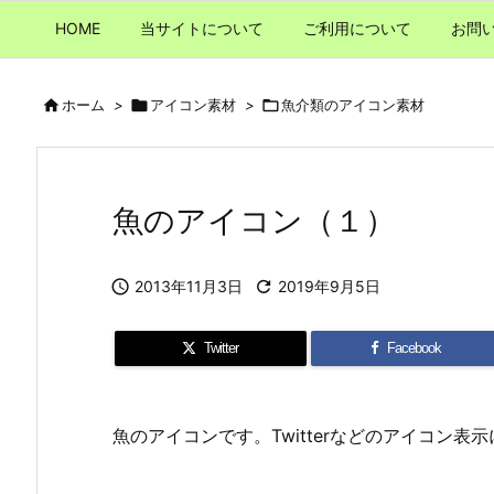
HOME
当サイトについて
ご利用について
お問

ホーム
>

アイコン素材
>

魚介類のアイコン素材
魚のアイコン（１）

2013年11月3日

2019年9月5日
Twitter
Facebook
魚のアイコンです。Twitterなどのアイコン表