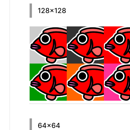
128×128
64×64