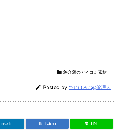

魚介類のアイコン素材

Posted by
でじけろお@管理人
LinkedIn
B!
Hatena
LINE