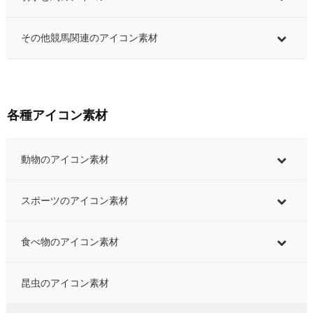
その他競馬関連のアイコン素材
各種アイコン素材
動物のアイコン素材
スポーツのアイコン素材
食べ物のアイコン素材
昆虫のアイコン素材