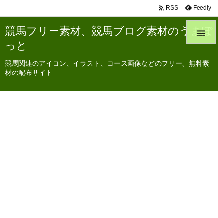

Feedly
RSS
競馬フリー素材、競馬ブログ素材のうまぽ

っと
競馬関連のアイコン、イラスト、コース画像などのフリー、無料素
材の配布サイト