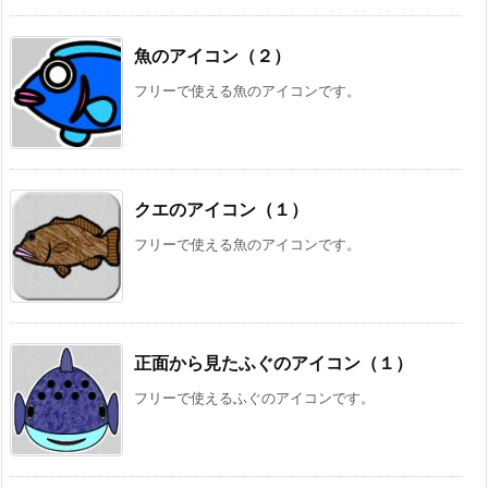
魚のアイコン（２）
フリーで使える魚のアイコンです。
クエのアイコン（１）
フリーで使える魚のアイコンです。
正面から見たふぐのアイコン（１）
フリーで使えるふぐのアイコンです。