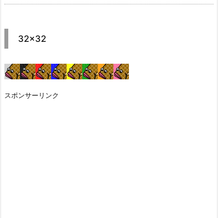
32×32
スポンサーリンク