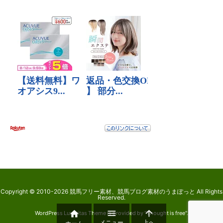
Copyright ©
2010
-2026
競馬フリー素材、競馬ブログ素材のうまぽっと
All Rights
Reserved.



WordPress Luxeritas Theme is provided by "
Thought is free
".
メニュー
上へ