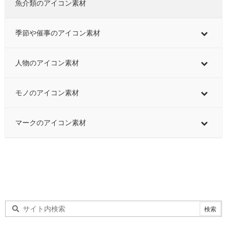
魚介類のアイコン素材
季節や催事のアイコン素材
人物のアイコン素材
モノのアイコン素材
マークのアイコン素材