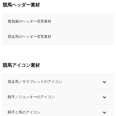
競馬ヘッダー素材
勝負服のヘッダー背景素材
競走馬のヘッダー背景素材
競馬アイコン素材
競走馬／サラブレッドのアイコン
騎手／ジョッキーのアイコン
騎手と馬のアイコン