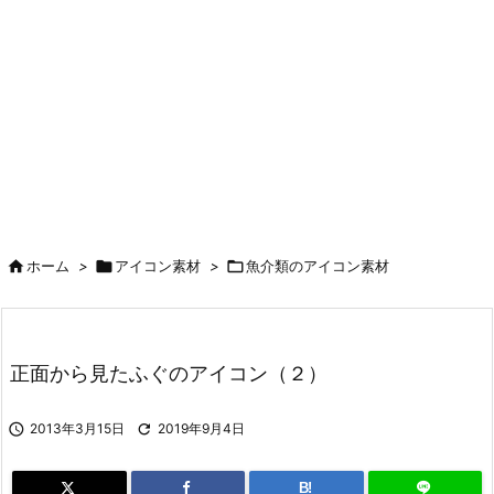

ホーム
>

アイコン素材
>

魚介類のアイコン素材
正面から見たふぐのアイコン（２）

2013年3月15日

2019年9月4日
B!