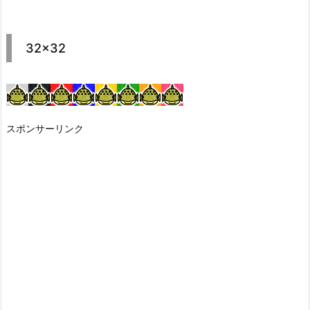
32×32
スポンサーリンク