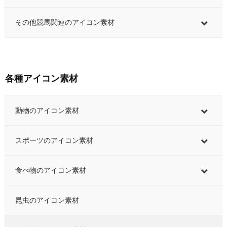
その他競馬関連のアイコン素材
各種アイコン素材
動物のアイコン素材
スポーツのアイコン素材
食べ物のアイコン素材
昆虫のアイコン素材