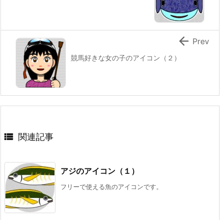

Prev
競馬好きな女の子のアイコン（２）

関連記事
アジのアイコン（１）
フリーで使える魚のアイコンです。