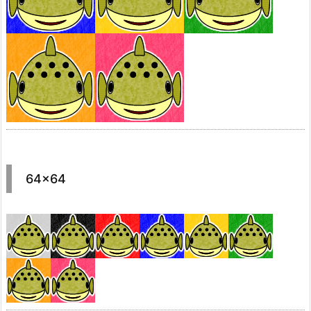
64×64