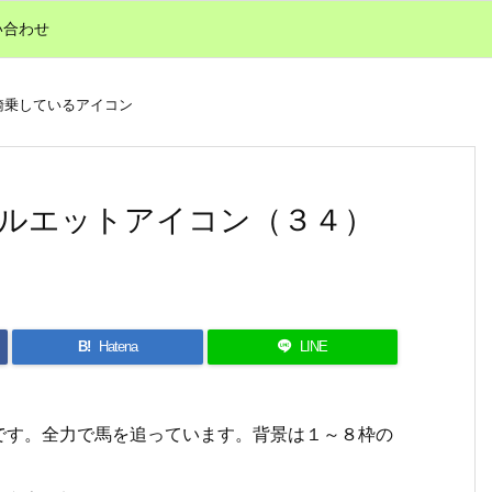
い合わせ
騎乗しているアイコン
ルエットアイコン（３４）
B!
Hatena
LINE
です。全力で馬を追っています。背景は１～８枠の