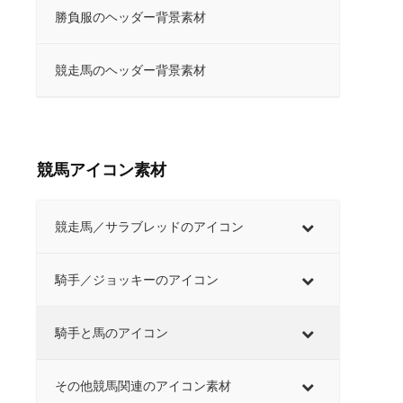
勝負服のヘッダー背景素材
競走馬のヘッダー背景素材
競馬アイコン素材
競走馬／サラブレッドのアイコン
騎手／ジョッキーのアイコン
騎手と馬のアイコン
その他競馬関連のアイコン素材