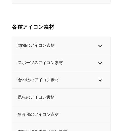
各種アイコン素材
動物のアイコン素材
スポーツのアイコン素材
食べ物のアイコン素材
昆虫のアイコン素材
魚介類のアイコン素材