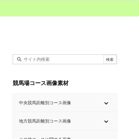
競馬場コース画像素材
中央競馬距離別コース画像
地方競馬距離別コース画像