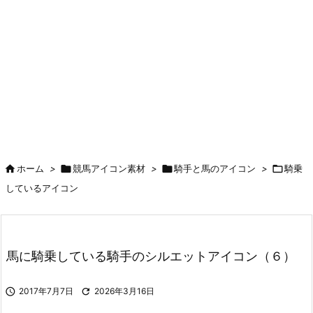

ホーム
>

競馬アイコン素材
>

騎手と馬のアイコン
>

騎乗
しているアイコン
馬に騎乗している騎手のシルエットアイコン（６）

2017年7月7日

2026年3月16日