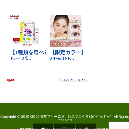
Copyright ©
2010
-2026
競馬フリー素材、競馬ブログ素材のうまぽっと
All Rights
Reserved.
WordPress Luxeritas Theme is provided by "
Thought is free
".