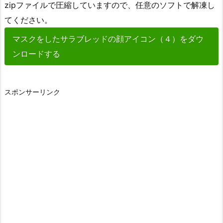
zipファイルで圧縮していますので、任意のソフトで解凍し
てください。
マスクをしたサラブレッドの顔アイコン（４）をダウ
ンロードする
スポンサーリンク