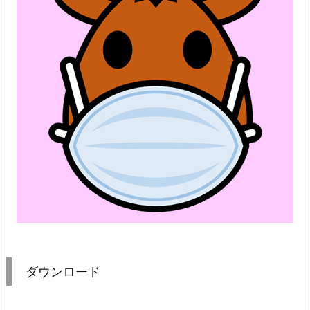
ダウンロード