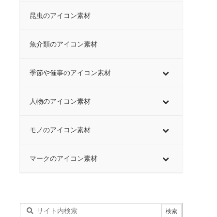
昆虫のアイコン素材
魚介類のアイコン素材
季節や催事のアイコン素材
人物のアイコン素材
モノのアイコン素材
マークのアイコン素材