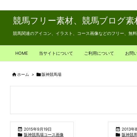
競馬フリー素材、競馬ブログ素
競馬関連のアイコン、イラスト、コース画像などのフリー、無料
HOME
当サイトについて
ご利用について
お問

ホーム
>

阪神競馬場

2015年9月19日

2013年

阪神競馬場コース画像

阪神競