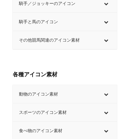
騎手／ジョッキーのアイコン
騎手と馬のアイコン
その他競馬関連のアイコン素材
各種アイコン素材
動物のアイコン素材
スポーツのアイコン素材
食べ物のアイコン素材