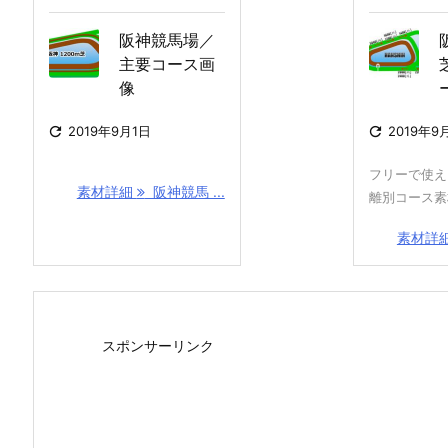
阪神競馬場／
主要コース画
像

2019年9月1日

2019年9
フリーで使え
素材詳細
阪神競馬 ...
離別コース素
素材詳
スポンサーリンク