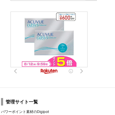
管理サイト一覧
パワーポイント素材のDigipot