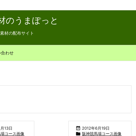
材のうまぽっと
素材の配布サイト
い合わせ
8月13日

2012年6月19日
馬場コース画像

阪神競馬場コース画像