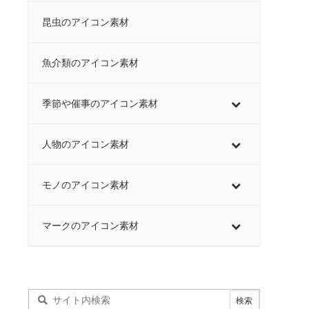
昆虫のアイコン素材
魚介類のアイコン素材
季節や催事のアイコン素材
人物のアイコン素材
モノのアイコン素材
マークのアイコン素材