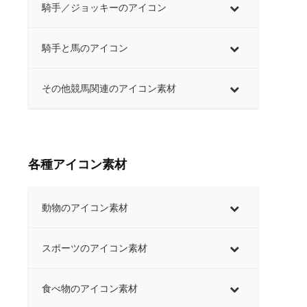
騎手／ジョッキーのアイコン
騎手と馬のアイコン
その他競馬関連のアイコン素材
各種アイコン素材
動物のアイコン素材
スポーツのアイコン素材
食べ物のアイコン素材