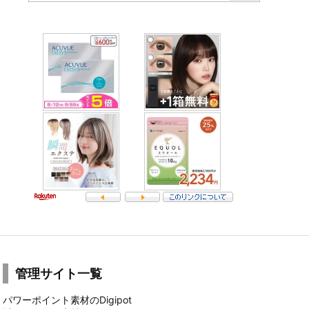
管理サイト一覧
パワーポイント素材のDigipot