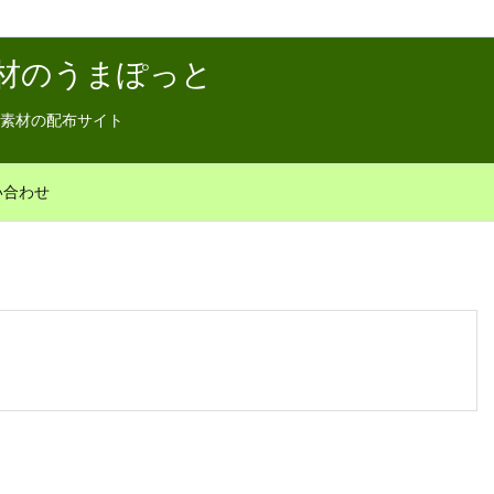
材のうまぽっと
素材の配布サイト
い合わせ