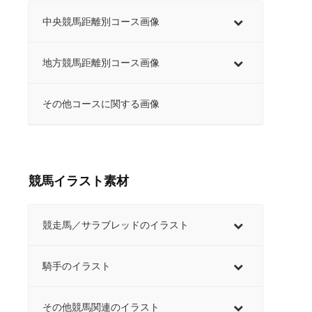
中央競馬距離別コース画像
地方競馬距離別コース画像
その他コースに関する画像
競馬イラスト素材
競走馬／サラブレッドのイラスト
騎手のイラスト
その他競馬関連のイラスト