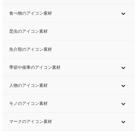
食べ物のアイコン素材
昆虫のアイコン素材
魚介類のアイコン素材
季節や催事のアイコン素材
人物のアイコン素材
モノのアイコン素材
マークのアイコン素材