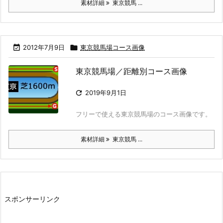
素材詳細
東京競馬 ...

2012年7月9日

東京競馬場コース画像
東京競馬場／距離別コース画像

2019年9月1日
フリーで使える東京競馬場のコース画像です。
素材詳細
東京競馬 ...
スポンサーリンク