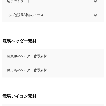
騎手のイラスト
その他競馬関連のイラスト
競馬ヘッダー素材
勝負服のヘッダー背景素材
競走馬のヘッダー背景素材
競馬アイコン素材