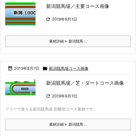
新潟競馬場／主要コース画像

2019年9月1日
素材詳細
新潟競馬 ...

2013年8月7日

新潟競馬場コース画像
新潟競馬場／芝・ダートコース画像

2019年9月1日
フリーで使える新潟競馬場 距離別コース素材です。
素材詳細
新潟競馬 ...