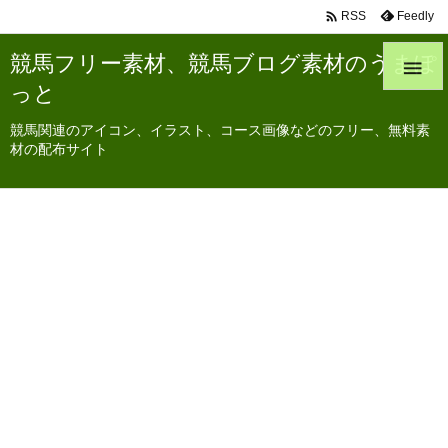

Feedly
RSS
競馬フリー素材、競馬ブログ素材のうまぽ

っと
競馬関連のアイコン、イラスト、コース画像などのフリー、無料素
材の配布サイト