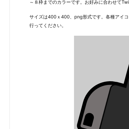
～８枠までのカラーです。お好みに合わせてTwi
サイズは400ｘ400、png形式です。各種ア
行ってください。