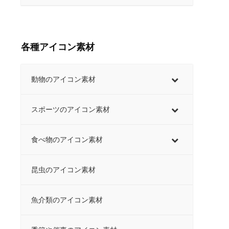
各種アイコン素材
動物のアイコン素材
スポーツのアイコン素材
食べ物のアイコン素材
昆虫のアイコン素材
魚介類のアイコン素材