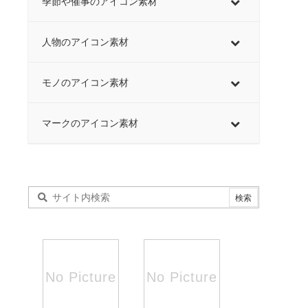
季節や催事のアイコン素材
人物のアイコン素材
モノのアイコン素材
マークのアイコン素材