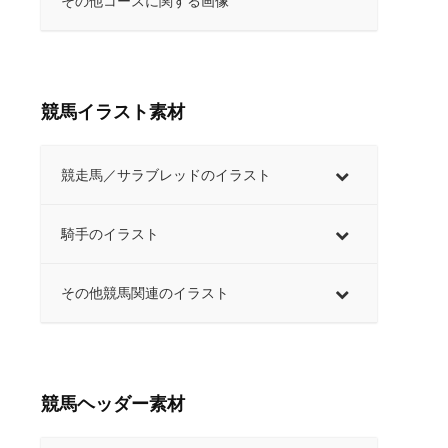
その他コースに関する画像
競馬イラスト素材
競走馬／サラブレッドのイラスト
騎手のイラスト
その他競馬関連のイラスト
競馬ヘッダー素材