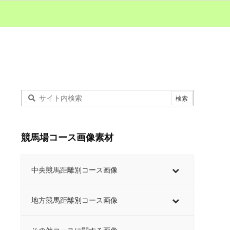
競馬場コース画像素材
中央競馬距離別コース画像
地方競馬距離別コース画像