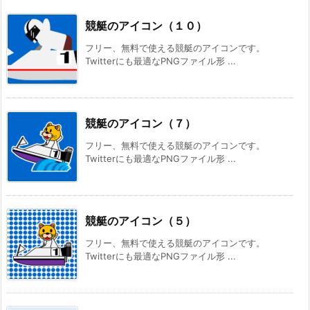
競艇のアイコン（１０）
フリー、無料で使える競艇のアイコンです。
Twitterにも最適なPNGファイル形 ...
競艇のアイコン（７）
フリー、無料で使える競艇のアイコンです。
Twitterにも最適なPNGファイル形 ...
競艇のアイコン（５）
フリー、無料で使える競艇のアイコンです。
Twitterにも最適なPNGファイル形 ...