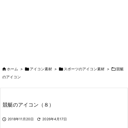

ホーム
>

アイコン素材
>

スポーツのアイコン素材
>

競艇
のアイコン
競艇のアイコン（８）

2018年11月20日

2026年4月17日