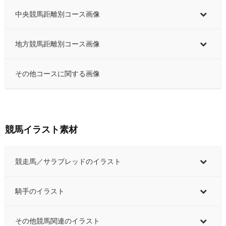
中央競馬距離別コース画像
地方競馬距離別コース画像
その他コースに関する画像
競馬イラスト素材
競走馬／サラブレッドのイラスト
騎手のイラスト
その他競馬関連のイラスト