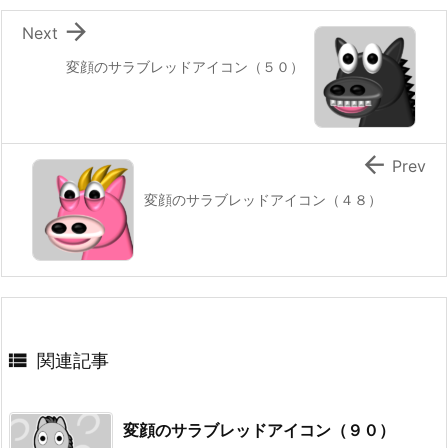

Next
変顔のサラブレッドアイコン（５０）

Prev
変顔のサラブレッドアイコン（４８）

関連記事
変顔のサラブレッドアイコン（９０）