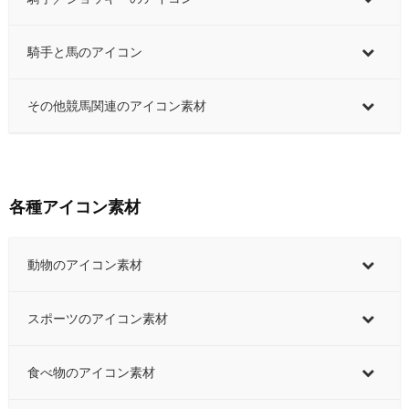
騎手と馬のアイコン
その他競馬関連のアイコン素材
各種アイコン素材
動物のアイコン素材
スポーツのアイコン素材
食べ物のアイコン素材