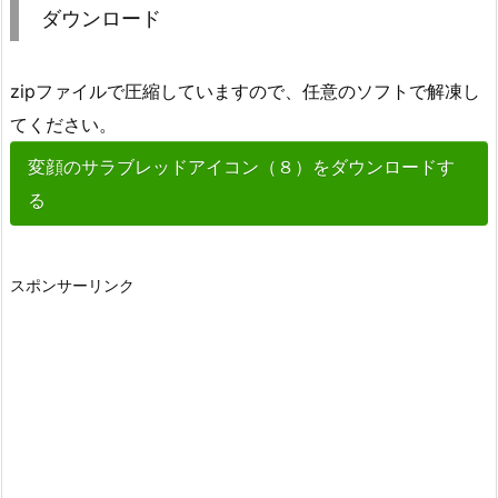
ダウンロード
zipファイルで圧縮していますので、任意のソフトで解凍し
てください。
変顔のサラブレッドアイコン（８）をダウンロードす
る
スポンサーリンク