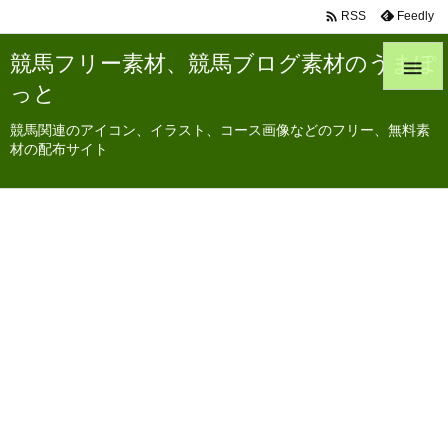

Feedly
RSS
競馬フリー素材、競馬ブログ素材のうまぽ

っと
競馬関連のアイコン、イラスト、コース画像などのフリー、無料素
材の配布サイト