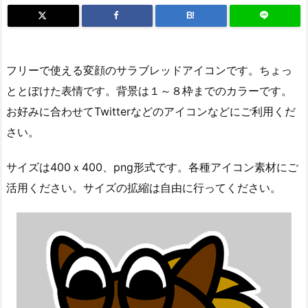
B!
フリーで使える変顔のサラブレッドアイコンです。ちょっ
ととぼけた表情です。背景は１～８枠までのカラーです。
お好みに合わせてTwitterなどのアイコンなどにご利用くだ
さい。
サイズは400ｘ400、png形式です。各種アイコン素材にご
活用ください。サイズの拡縮は自由に行ってください。