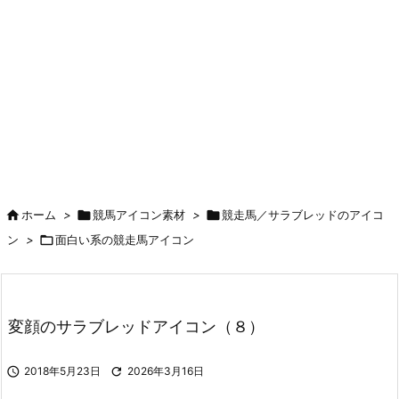

ホーム
>

競馬アイコン素材
>

競走馬／サラブレッドのアイコ
ン
>

面白い系の競走馬アイコン
変顔のサラブレッドアイコン（８）

2018年5月23日

2026年3月16日