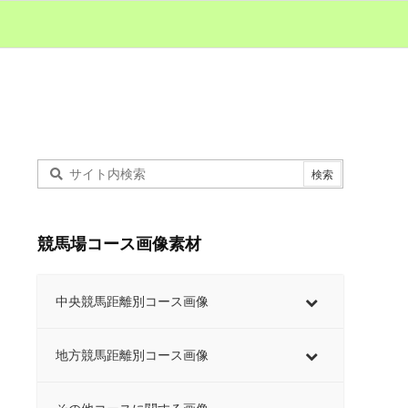
競馬場コース画像素材
中央競馬距離別コース画像
地方競馬距離別コース画像