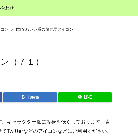
い合わせ
イコン
>

かわいい系の競走馬アイコン
ン（７１）
B!
Hatena
LINE
す。キャラクター風に等身を低くしております。背
Twitterなどのアイコンなどにご利用ください。