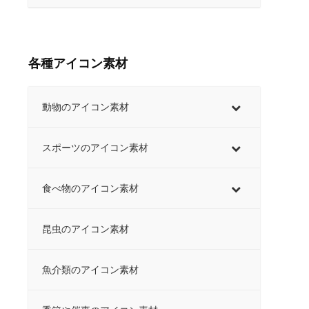
各種アイコン素材
動物のアイコン素材
スポーツのアイコン素材
食べ物のアイコン素材
昆虫のアイコン素材
魚介類のアイコン素材