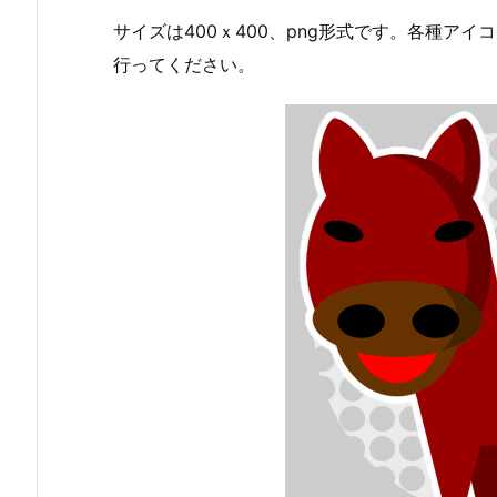
サイズは400ｘ400、png形式です。各種ア
行ってください。