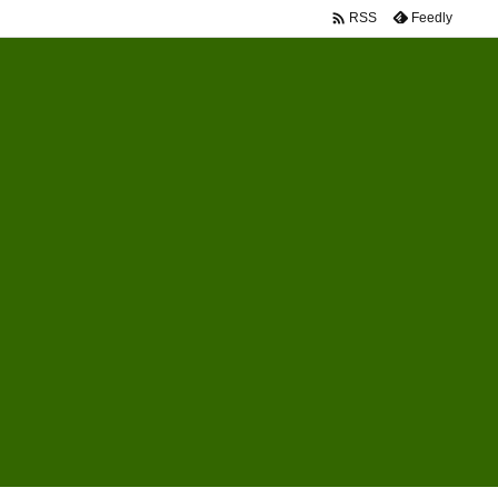

Feedly
RSS