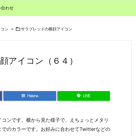
い合わせ
イコン
>

サラブレッドの横顔アイコン
顔アイコン（６４）
B!
Hatena
LINE
イコンです。横から見た様子で、えちょっとメタリ
のカラーです。お好みに合わせてTwitterなどの