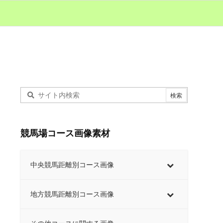
競馬場コース画像素材
中央競馬距離別コース画像
地方競馬距離別コース画像