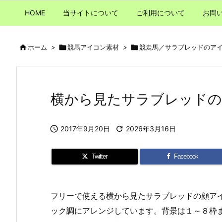
HOME
当サイトについて
ご利用について
お問

ホーム
>

競馬アイコン素材
>

競走馬／サラブレッドのア
横から見たサラブレッドの

2017年9月20日

2026年3月16日
Twitter
Facebook
フリーで使える横から見たサラブレッドの顔ア
ック調にアレンジしています。背景は１～８枠まで