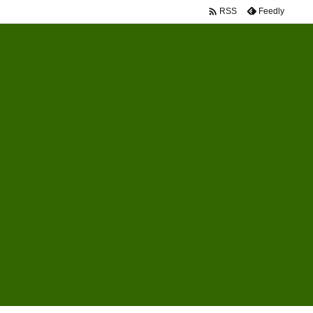

Feedly
RSS