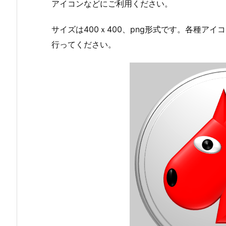
アイコンなどにご利用ください。
サイズは400ｘ400、png形式です。各種ア
行ってください。