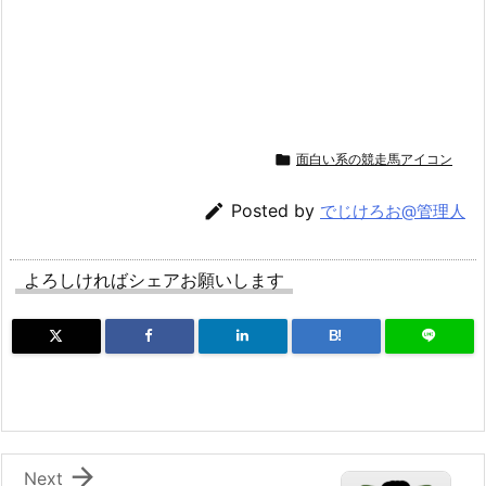

面白い系の競走馬アイコン

Posted by
でじけろお@管理人
よろしければシェアお願いします
B!

Next