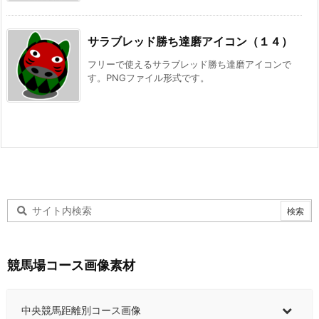
サラブレッド勝ち達磨アイコン（１４）
フリーで使えるサラブレッド勝ち達磨アイコンで
す。PNGファイル形式です。
競馬場コース画像素材
中央競馬距離別コース画像