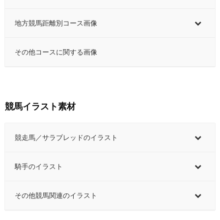
地方競馬距離別コース画像
その他コースに関する画像
競馬イラスト素材
競走馬／サラブレッドのイラスト
騎手のイラスト
その他競馬関連のイラスト