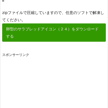
zipファイルで圧縮していますので、任意のソフトで解凍し
てください。
卵型のサラブレッドアイコン（２４）をダウンロード
する
スポンサーリンク