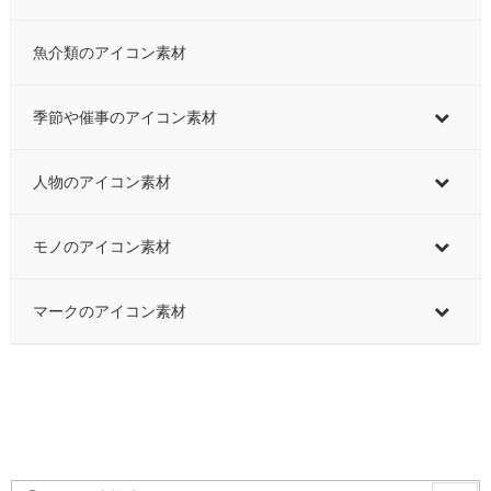
魚介類のアイコン素材
季節や催事のアイコン素材
人物のアイコン素材
モノのアイコン素材
マークのアイコン素材