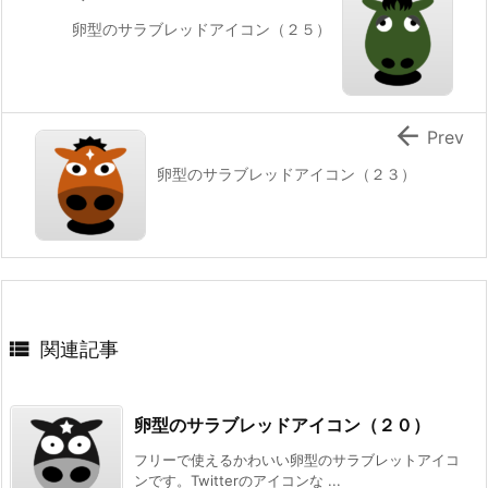
卵型のサラブレッドアイコン（２５）

Prev
卵型のサラブレッドアイコン（２３）

関連記事
卵型のサラブレッドアイコン（２０）
フリーで使えるかわいい卵型のサラブレットアイコ
ンです。Twitterのアイコンな ...