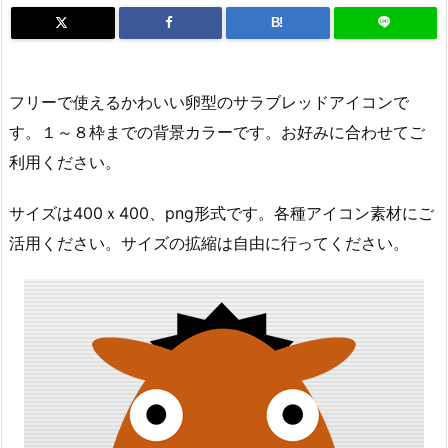
B!
フリーで使えるかわいい卵型のサラブレッドアイコンで
す。１～８枠までの背景カラーです。お好みに合わせてご
利用ください。
サイズは400ｘ400、png形式です。各種アイコン素材にご
活用ください。サイズの拡縮は自由に行ってください。