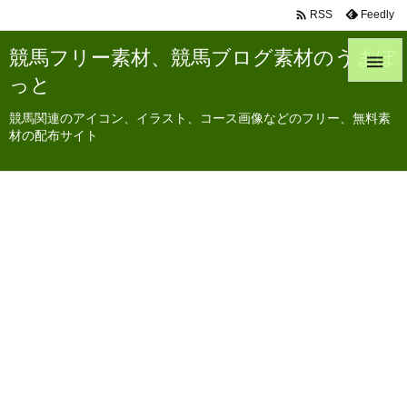

Feedly
RSS
競馬フリー素材、競馬ブログ素材のうまぽ

っと
競馬関連のアイコン、イラスト、コース画像などのフリー、無料素
材の配布サイト