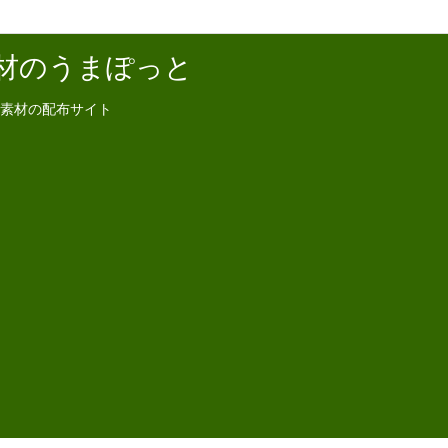
材のうまぽっと
素材の配布サイト