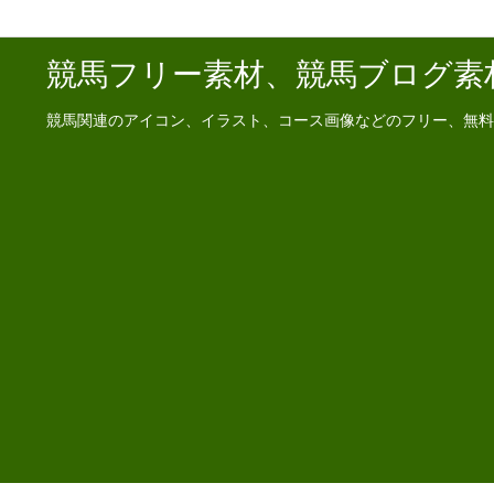
競馬フリー素材、競馬ブログ素
競馬関連のアイコン、イラスト、コース画像などのフリー、無料