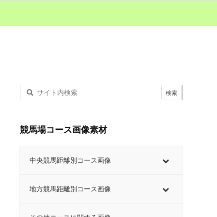
競馬場コース画像素材
中央競馬距離別コース画像
地方競馬距離別コース画像