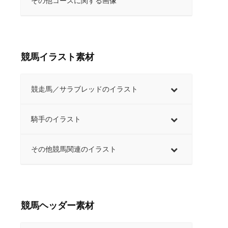
その他コースに関する画像
競馬イラスト素材
競走馬／サラブレッドのイラスト
騎手のイラスト
その他競馬関連のイラスト
競馬ヘッダー素材