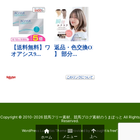
Copyright ©
2010
-2026
競馬フリー素材、競馬ブログ素材のうまぽっと
All Rights
Reserved.



WordPress Luxeritas Theme is provided by "
Thought is free
".
メニュー
上へ
ホーム