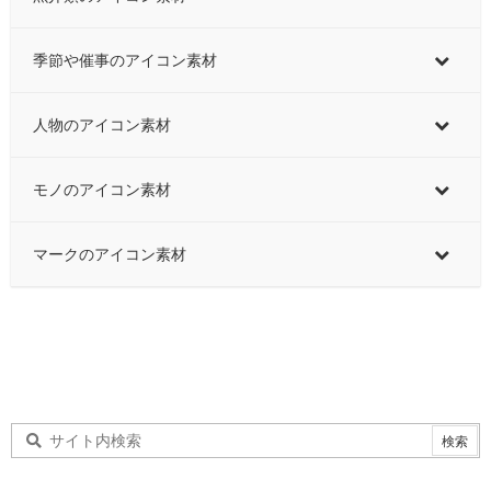
季節や催事のアイコン素材
人物のアイコン素材
モノのアイコン素材
マークのアイコン素材