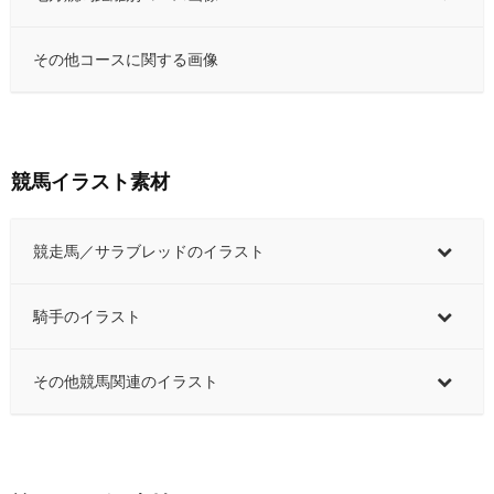
その他コースに関する画像
競馬イラスト素材
競走馬／サラブレッドのイラスト
騎手のイラスト
その他競馬関連のイラスト