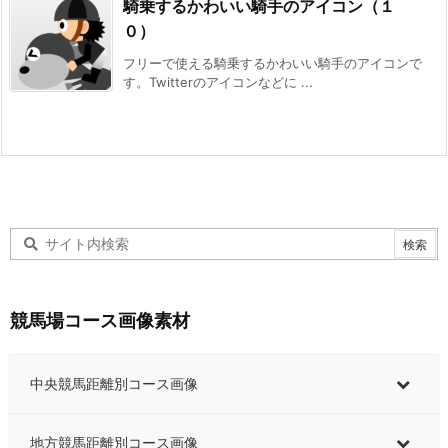
騎乗するかわいい騎手のアイコン（１
０）
フリーで使える騎乗するかわいい騎手のアイコンで
す。Twitterのアイコンなどに ...
競馬場コース画像素材
中央競馬距離別コース画像
地方競馬距離別コース画像