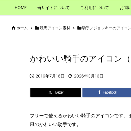
HOME
当サイトについて
ご利用について
お問

ホーム
>

競馬アイコン素材
>

騎手／ジョッキーのアイコ
かわいい騎手のアイコン（

2016年7月16日

2026年3月16日
Twitter
Facebook
フリーで使えるかわいい騎手のアイコンです。ま
風のかわいい騎手です。