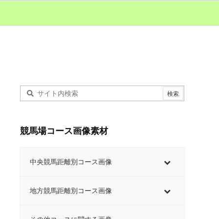
競馬場コース画像素材
中央競馬距離別コース画像
地方競馬距離別コース画像