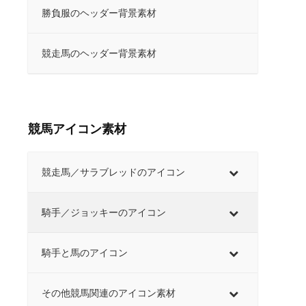
勝負服のヘッダー背景素材
競走馬のヘッダー背景素材
競馬アイコン素材
競走馬／サラブレッドのアイコン
騎手／ジョッキーのアイコン
騎手と馬のアイコン
その他競馬関連のアイコン素材