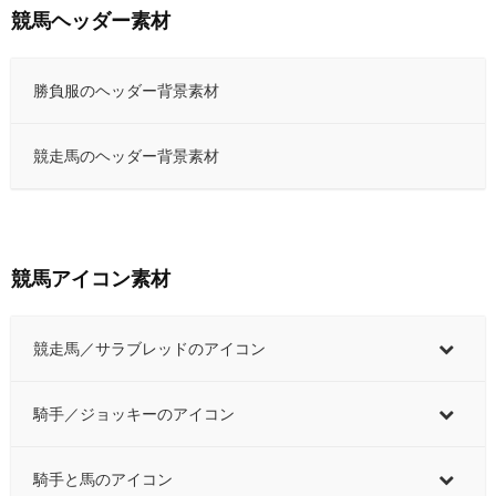
競馬ヘッダー素材
勝負服のヘッダー背景素材
競走馬のヘッダー背景素材
競馬アイコン素材
競走馬／サラブレッドのアイコン
騎手／ジョッキーのアイコン
騎手と馬のアイコン