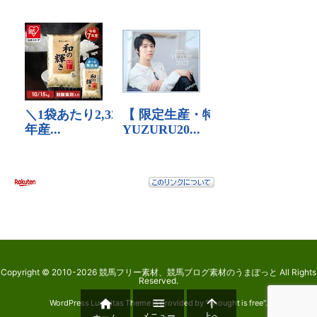
Copyright ©
2010
-2026
競馬フリー素材、競馬ブログ素材のうまぽっと
All Rights
Reserved.



WordPress Luxeritas Theme is provided by "
Thought is free
".
メニュー
上へ