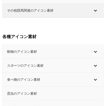
その他競馬関連のアイコン素材
各種アイコン素材
動物のアイコン素材
スポーツのアイコン素材
食べ物のアイコン素材
昆虫のアイコン素材