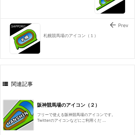

Prev
札幌競馬場のアイコン（１）

関連記事
阪神競馬場のアイコン（２）
フリーで使える阪神競馬場のアイコンです。
Twitterのアイコンなどにご利用くだ ...