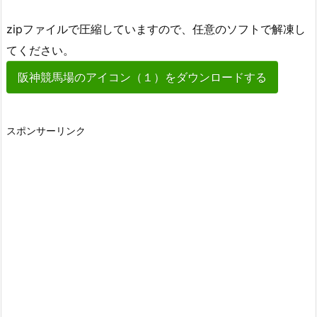
zipファイルで圧縮していますので、任意のソフトで解凍し
てください。
阪神競馬場のアイコン（１）をダウンロードする
スポンサーリンク