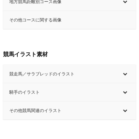
地方競馬距離別コース画像
その他コースに関する画像
競馬イラスト素材
競走馬／サラブレッドのイラスト
騎手のイラスト
その他競馬関連のイラスト