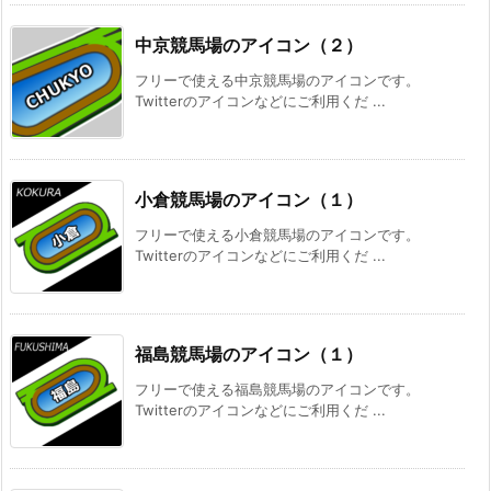
中京競馬場のアイコン（２）
フリーで使える中京競馬場のアイコンです。
Twitterのアイコンなどにご利用くだ ...
小倉競馬場のアイコン（１）
フリーで使える小倉競馬場のアイコンです。
Twitterのアイコンなどにご利用くだ ...
福島競馬場のアイコン（１）
フリーで使える福島競馬場のアイコンです。
Twitterのアイコンなどにご利用くだ ...