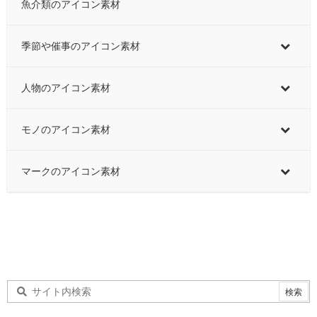
魚介類のアイコン素材
季節や催事のアイコン素材
人物のアイコン素材
モノのアイコン素材
マークのアイコン素材