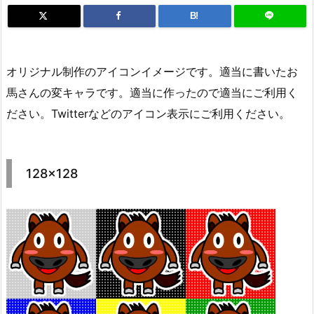
B!
オリジナル制作のアイコンイメージです。適当に書いたお
馬さんの変キャラです。適当に作ったので適当にご利用く
ださい。Twitterなどのアイコン表示にご利用ください。
128×128