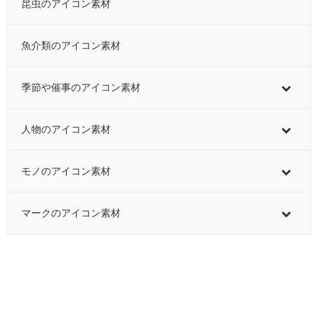
昆虫のアイコン素材
魚介類のアイコン素材
季節や催事のアイコン素材
人物のアイコン素材
モノのアイコン素材
マークのアイコン素材