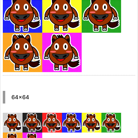
64×64