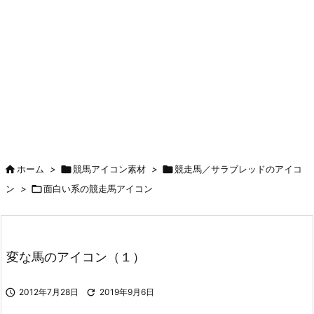

ホーム
>

競馬アイコン素材
>

競走馬／サラブレッドのアイコ
ン
>

面白い系の競走馬アイコン
変な馬のアイコン（１）

2012年7月28日

2019年9月6日