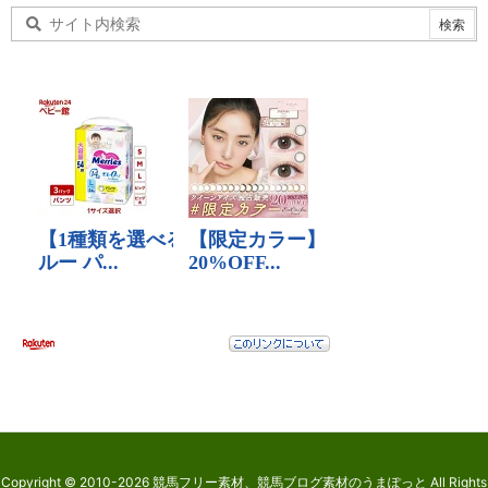
Copyright ©
2010
-2026
競馬フリー素材、競馬ブログ素材のうまぽっと
All Rights