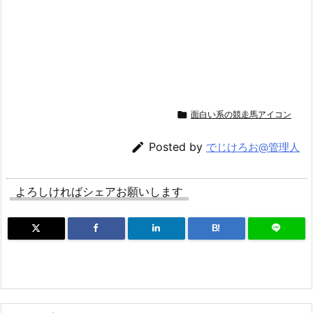

面白い系の競走馬アイコン

Posted by
でじけろお@管理人
よろしければシェアお願いします
B!