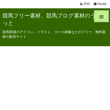

Feedly
RSS
競馬フリー素材、競馬ブログ素材のうまぽ

っと
競馬関連のアイコン、イラスト、コース画像などのフリー、無料素
材の配布サイト