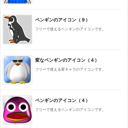
ペンギンのアイコン（９）
フリーで使えるペンギンのアイコンです。
変なペンギンのアイコン（４）
フリーで使える変キャラのアイコンです。
ペンギンのアイコン（４）
フリーで使えるペンギンのアイコンです。