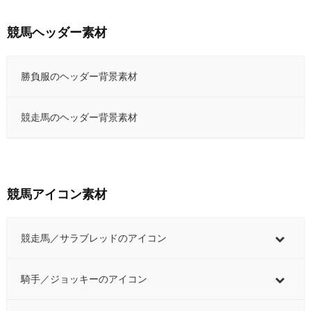
競馬ヘッダー素材
勝負服のヘッダー背景素材
競走馬のヘッダー背景素材
競馬アイコン素材
競走馬／サラブレッドのアイコン
騎手／ジョッキーのアイコン