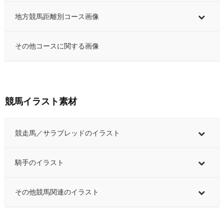
地方競馬距離別コース画像
その他コースに関する画像
競馬イラスト素材
競走馬／サラブレッドのイラスト
騎手のイラスト
その他競馬関連のイラスト