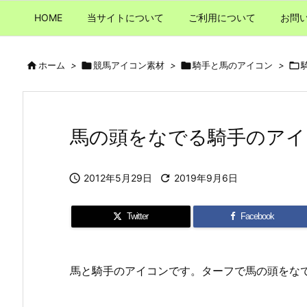
HOME
当サイトについて
ご利用について
お問

ホーム
>

競馬アイコン素材
>

騎手と馬のアイコン
>

馬の頭をなでる騎手のアイ

2012年5月29日

2019年9月6日
Twitter
Facebook
馬と騎手のアイコンです。ターフで馬の頭をな