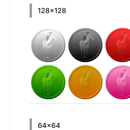
128×128
64×64