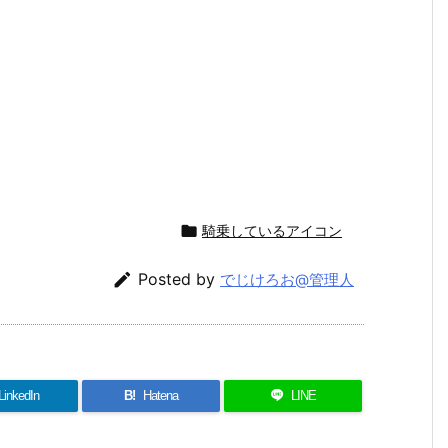

騎乗しているアイコン

Posted by
でじけろお@管理人
LinkedIn
B!
Hatena
LINE