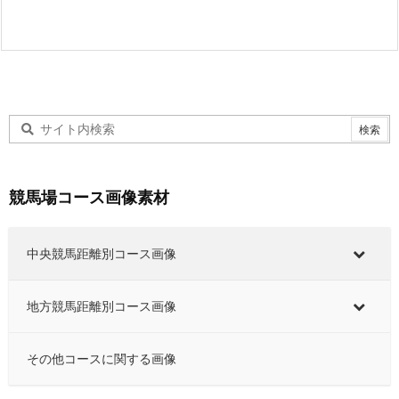
競馬場コース画像素材
中央競馬距離別コース画像
地方競馬距離別コース画像
その他コースに関する画像