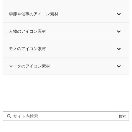
季節や催事のアイコン素材
人物のアイコン素材
モノのアイコン素材
マークのアイコン素材