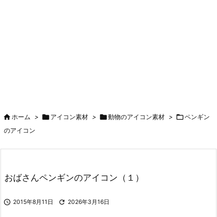

ホーム
>

アイコン素材
>

動物のアイコン素材
>

ペンギン
のアイコン
おばさんペンギンのアイコン（１）

2015年8月11日

2026年3月16日