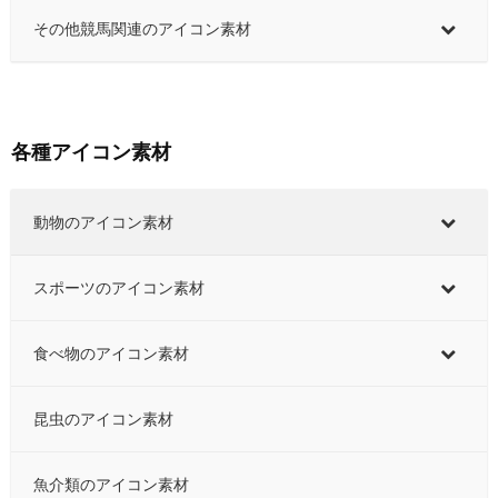
その他競馬関連のアイコン素材
各種アイコン素材
動物のアイコン素材
スポーツのアイコン素材
食べ物のアイコン素材
昆虫のアイコン素材
魚介類のアイコン素材