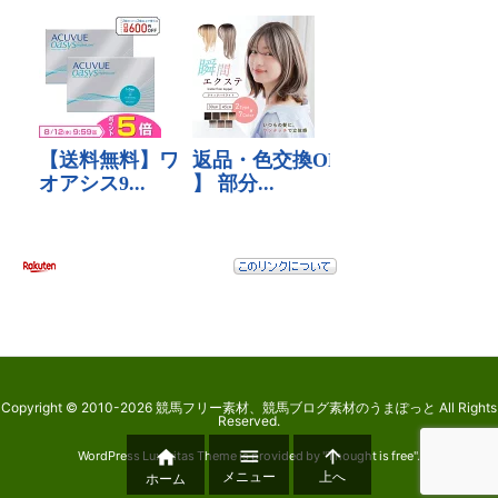
Copyright ©
2010
-2026
競馬フリー素材、競馬ブログ素材のうまぽっと
All Rights
Reserved.



WordPress Luxeritas Theme is provided by "
Thought is free
".
メニュー
上へ
ホーム