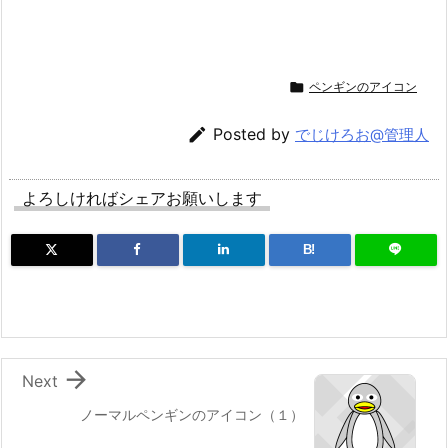

ペンギンのアイコン

Posted by
でじけろお@管理人
よろしければシェアお願いします
B!

Next
ノーマルペンギンのアイコン（１）