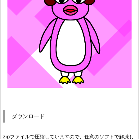
ダウンロード
zipファイルで圧縮していますので、任意のソフトで解凍し