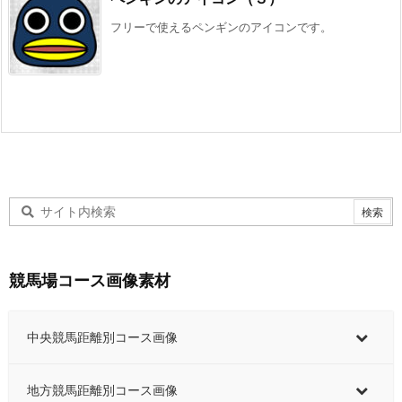
フリーで使えるペンギンのアイコンです。
競馬場コース画像素材
中央競馬距離別コース画像
地方競馬距離別コース画像