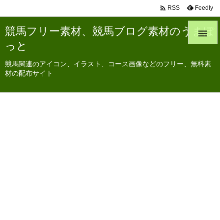

Feedly
RSS
競馬フリー素材、競馬ブログ素材のうまぽ

っと
競馬関連のアイコン、イラスト、コース画像などのフリー、無料素
材の配布サイト