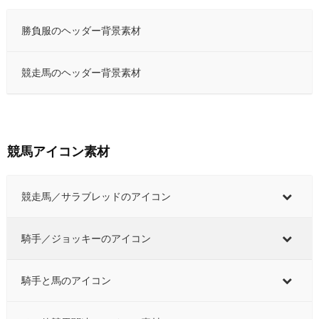
勝負服のヘッダー背景素材
競走馬のヘッダー背景素材
競馬アイコン素材
競走馬／サラブレッドのアイコン
騎手／ジョッキーのアイコン
騎手と馬のアイコン