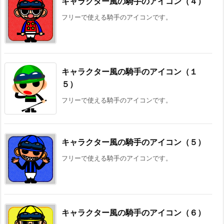
キャラクター風の騎手のアイコン（４）
フリーで使える騎手のアイコンです。
キャラクター風の騎手のアイコン（１
５）
フリーで使える騎手のアイコンです。
キャラクター風の騎手のアイコン（５）
フリーで使える騎手のアイコンです。
キャラクター風の騎手のアイコン（６）