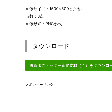
画像サイズ：1500×500ピクセル
点数：8点
画像形式：PNG形式
ダウンロード
勝負服のヘッダー背景素材（４）をダウンロ
スポンサーリンク