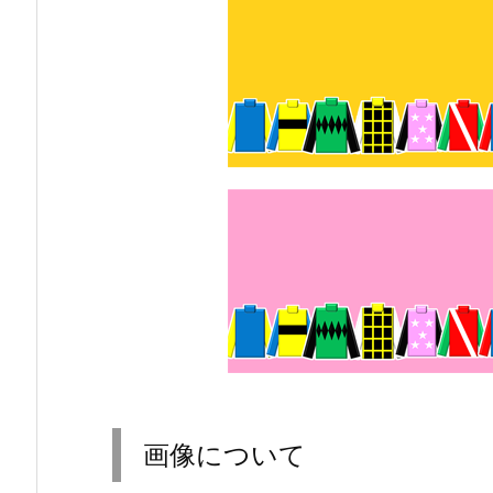
画像について