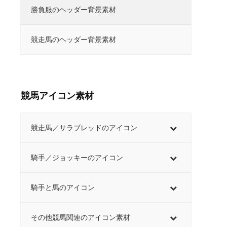
勝負服のヘッダー背景素材
競走馬のヘッダー背景素材
競馬アイコン素材
競走馬／サラブレッドのアイコン
騎手／ジョッキーのアイコン
騎手と馬のアイコン
その他競馬関連のアイコン素材