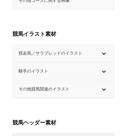
その他コースに関する画像
競馬イラスト素材
競走馬／サラブレッドのイラスト
騎手のイラスト
その他競馬関連のイラスト
競馬ヘッダー素材