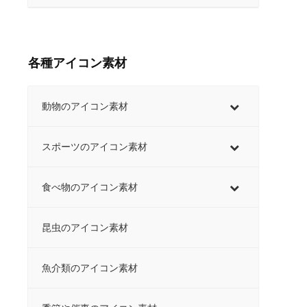
各種アイコン素材
動物のアイコン素材
スポーツのアイコン素材
食べ物のアイコン素材
昆虫のアイコン素材
魚介類のアイコン素材