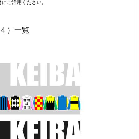
材にご活用ください。
４）一覧