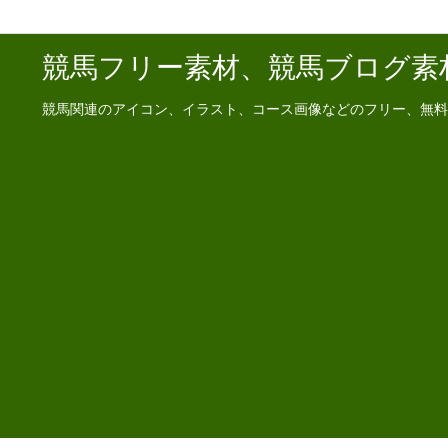
競馬フリー素材、競馬ブログ素
競馬関連のアイコン、イラスト、コース画像などのフリー、無料