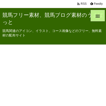

Feedly
RSS
競馬フリー素材、競馬ブログ素材のうまぽ

っと
競馬関連のアイコン、イラスト、コース画像などのフリー、無料素
材の配布サイト