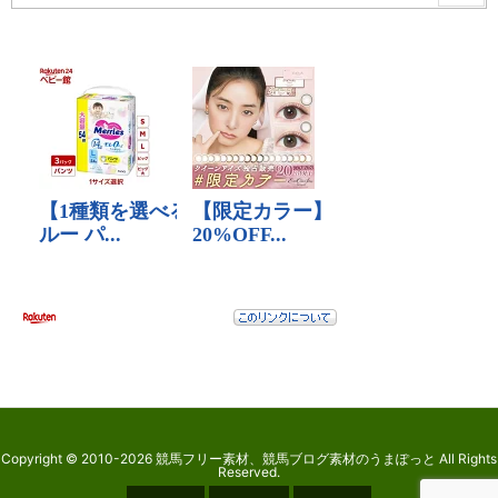
Copyright ©
2010
-2026
競馬フリー素材、競馬ブログ素材のうまぽっと
All Rights
Reserved.