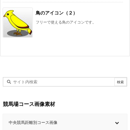
鳥のアイコン（２）
フリーで使える鳥のアイコンです。
競馬場コース画像素材
中央競馬距離別コース画像