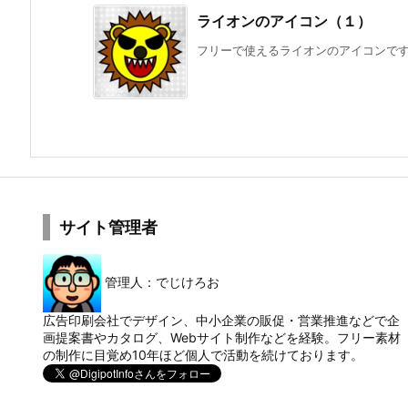
ライオンのアイコン（１）
フリーで使えるライオンのアイコンで
サイト管理者
管理人：でじけろお
広告印刷会社でデザイン、中小企業の販促・営業推進などで企
画提案書やカタログ、Webサイト制作などを経験。フリー素材
の制作に目覚め10年ほど個人で活動を続けております。