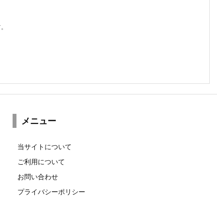
す。
メニュー
当サイトについて
ご利用について
お問い合わせ
プライバシーポリシー