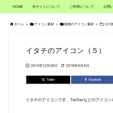
HOME
当サイトについて
ご利用について
お問

ホーム
>

アイコン素材
>

動物のアイコン素材
>

その
イタチのアイコン（５）

2013年12月28日

2019年9月4日
Twitter
Facebook
イタチのアイコンです。Twitterなどのアイコ