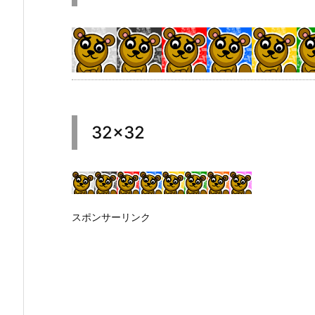
32×32
スポンサーリンク