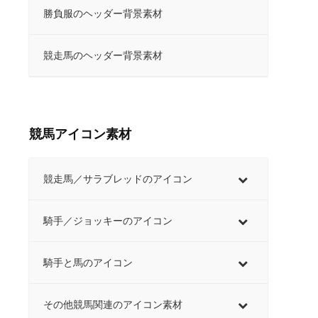
勝負服のヘッダー背景素材
競走馬のヘッダー背景素材
競馬アイコン素材
競走馬／サラブレッドのアイコン
騎手／ジョッキーのアイコン
騎手と馬のアイコン
その他競馬関連のアイコン素材