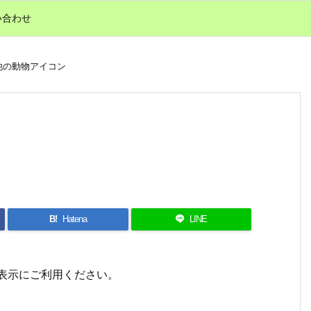
い合わせ
他の動物アイコン
B!
Hatena
LINE
ン表示にご利用ください。