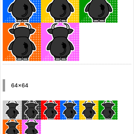
64×64