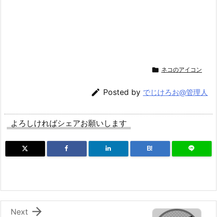

ネコのアイコン

Posted by
でじけろお@管理人
よろしければシェアお願いします
B!

Next