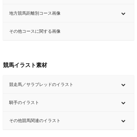
地方競馬距離別コース画像
その他コースに関する画像
競馬イラスト素材
競走馬／サラブレッドのイラスト
騎手のイラスト
その他競馬関連のイラスト