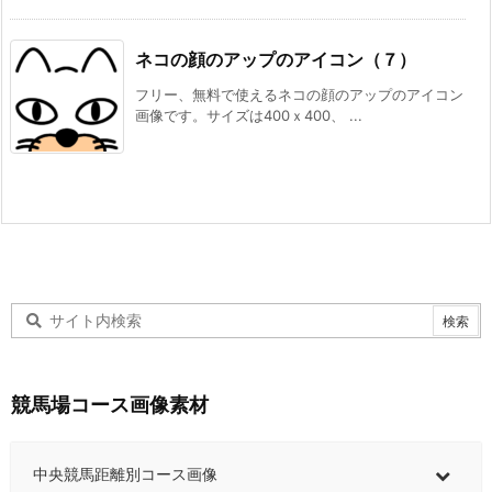
ネコの顔のアップのアイコン（７）
フリー、無料で使えるネコの顔のアップのアイコン
画像です。サイズは400ｘ400、 ...
競馬場コース画像素材
中央競馬距離別コース画像